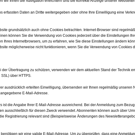
n wir Ihnen die Navigation erleichtern und die korrekte Anzeige unserer Webseite
ns erfassten Daten an Dritte weitergegeben oder ohne Ihre Einwilligung eine Ve
site grundsätzlich auch ohne Cookies betrachten. Internet-Browser sind regelmäßig
inen können Sie die Verwendung von Cookies jederzeit über die Einstellungen Ihre
n Ihres Internetbrowsers, um zu erfahren, wie Sie diese Einstellungen ändern könn
site möglicherweise nicht funktionieren, wenn Sie die Verwendung von Cookies de
ei der Übertragung zu schützen, verwenden wir dem aktuellen Stand der Technik 
B. SSL) über HTTPS.
ausdrücklich erteilten Einwilligung, übersenden wir Ihnen regelmäßig unseren N
re angegebene E-Mail-Adresse.
s ist die Angabe Ihrer E-Mail-Adresse ausreichend. Bei der Anmeldung zum Bezu
n ausschließlich für diesen Zweck verwendet. Abonnenten können auch über Umst
 die Registrierung relevant sind (Beispielsweise Änderungen des Newsletterangebo
 benötigen wir eine valide E-Mail-Adresse. Um zu überprüfen, dass eine Anmeldun