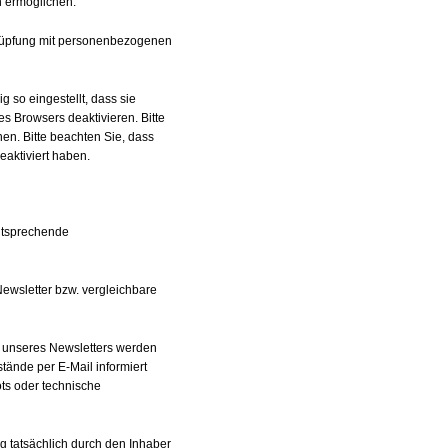
n ermöglichen.
rknüpfung mit personenbezogenen
 so eingestellt, dass sie
s Browsers deaktivieren. Bitte
en. Bitte beachten Sie, dass
aktiviert haben.
entsprechende
ewsletter bzw. vergleichbare
g unseres Newsletters werden
ände per E-Mail informiert
ts oder technische
g tatsächlich durch den Inhaber