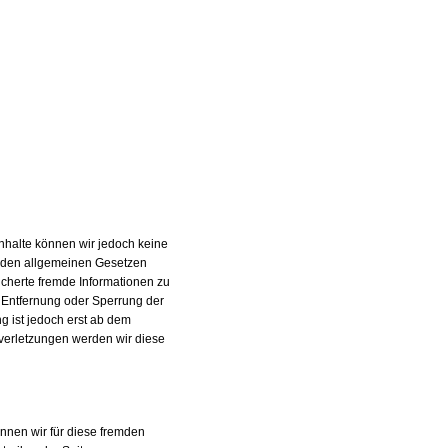
r Inhalte können wir jedoch keine
h den allgemeinen Gesetzen
eicherte fremde Informationen zu
r Entfernung oder Sperrung der
g ist jedoch erst ab dem
verletzungen werden wir diese
önnen wir für diese fremden