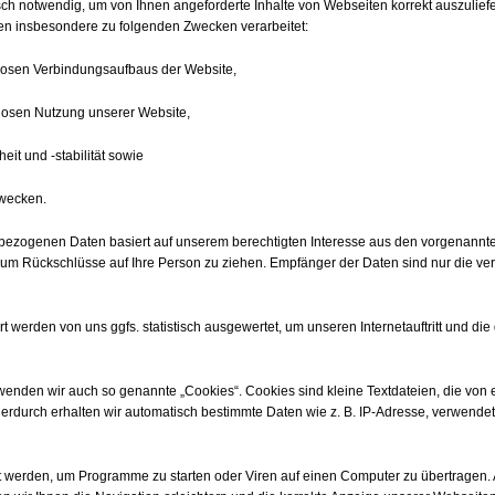
sch notwendig, um von Ihnen angeforderte Inhalte von Webseiten korrekt auszulief
en insbesondere zu folgenden Zwecken verarbeitet:
losen Verbindungsaufbaus der Website,
slosen Nutzung unserer Website,
it und -stabilität sowie
Zwecken.
nbezogenen Daten basiert auf unserem berechtigten Interesse aus den vorgenann
 um Rückschlüsse auf Ihre Person zu ziehen. Empfänger der Daten sind nur die vera
 werden von uns ggfs. statistisch ausgewertet, um unseren Internetauftritt und di
enden wir auch so genannte „Cookies“. Cookies sind kleine Textdateien, die von 
ierdurch erhalten wir automatisch bestimmte Daten wie z. B. IP-Adresse, verwende
 werden, um Programme zu starten oder Viren auf einen Computer zu übertragen.