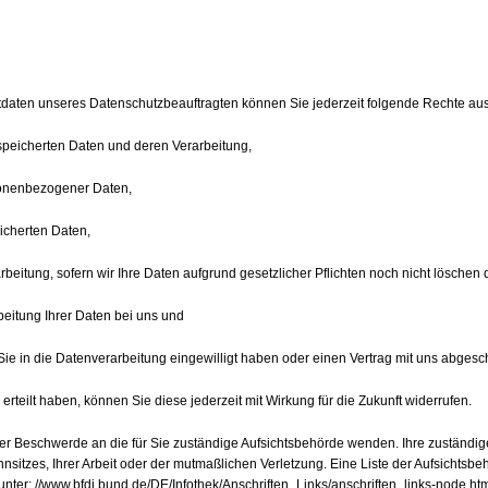
aten unseres Datenschutzbeauftragten können Sie jederzeit folgende Rechte au
speicherten Daten und deren Verarbeitung,
sonenbezogener Daten,
icherten Daten,
eitung, sofern wir Ihre Daten aufgrund gesetzlicher Pflichten noch nicht löschen 
eitung Ihrer Daten bei uns und
Sie in die Datenverarbeitung eingewilligt haben oder einen Vertrag mit uns abges
erteilt haben, können Sie diese jederzeit mit Wirkung für die Zukunft widerrufen.
ner Beschwerde an die für Sie zuständige Aufsichtsbehörde wenden. Ihre zuständige
tzes, Ihrer Arbeit oder der mutmaßlichen Verletzung. Eine Liste der Aufsichtsbehö
 unter:
//www.bfdi.bund.de/DE/Infothek/Anschriften_Links/anschriften_links-node.htm