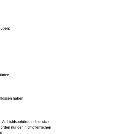
süben:
dürfen,
chlossen haben.
 Aufsichtsbehörde richtet sich
rden (für den nichtöffentlichen
l.