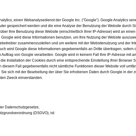
alytics, einen Webanalysedienst der Google Inc. (”Google”). Google Analytics ver
uter gespeichert werden und die eine Analyse der Benutzung der Website durch Si
über Ihre Benutzung diese Website (einschließlich Ihrer IP-Adresse) wird an eine
. Google wird diese Informationen benutzen, um Ihre Nutzung der Website auszuwe
itebetreiber zusammenzustellen und um weitere mit der Websitenutzung und der I
Auch wird Google diese Informationen gegebenenfalls an Dritte übertragen, sofern 
m Auftrag von Google verarbeiten. Google wird in keinem Fall Ihre IP-Adresse mit 
die Installation der Cookies durch eine entsprechende Einstellung Ihrer Browser S
in diesem Fall gegebenenfalls nicht sämtliche Funktionen dieser Website voll umfä
 Sie sich mit der Bearbeitung der über Sie erhobenen Daten durch Google in der 
ten Zweck einverstanden.
 der Datenschutzgesetze,
tzgrundverordnung (DSGVO), ist: