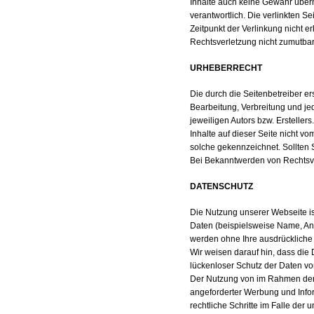
Inhalte auch keine Gewähr überne
verantwortlich. Die verlinkten 
Zeitpunkt der Verlinkung nicht e
Rechtsverletzung nicht zumutba
URHEBERRECHT
Die durch die Seitenbetreiber er
Bearbeitung, Verbreitung und je
jeweiligen Autors bzw. Ersteller
Inhalte auf dieser Seite nicht vo
solche gekennzeichnet. Sollten 
Bei Bekanntwerden von Rechtsve
DATENSCHUTZ
Die Nutzung unserer Webseite i
Daten (beispielsweise Name, Ansc
werden ohne Ihre ausdrückliche
Wir weisen darauf hin, dass die
lückenloser Schutz der Daten vor 
Der Nutzung von im Rahmen der I
angeforderter Werbung und Infor
rechtliche Schritte im Falle de