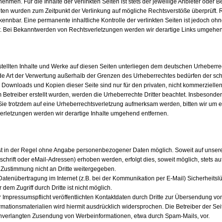
hmen. Für die Inhalte der verlinkten Seiten ist stets der jeweilige Anbieter oder B
Seiten wurden zum Zeitpunkt der Verlinkung auf mögliche Rechtsverstöße überprüft.
rkennbar. Eine permanente inhaltliche Kontrolle der verlinkten Seiten ist jedoch oh
r. Bei Bekanntwerden von Rechtsverletzungen werden wir derartige Links umgehen
stellten Inhalte und Werke auf diesen Seiten unterliegen dem deutschen Urheberrech
de Art der Verwertung außerhalb der Grenzen des Urheberrechtes bedürfen der sch
s. Downloads und Kopien dieser Seite sind nur für den privaten, nicht kommerzielle
m Betreiber erstellt wurden, werden die Urheberrechte Dritter beachtet. Insbesonder
Sie trotzdem auf eine Urheberrechtsverletzung aufmerksam werden, bitten wir um
rletzungen werden wir derartige Inhalte umgehend entfernen.
st in der Regel ohne Angabe personenbezogener Daten möglich. Soweit auf unse
hrift oder eMail-Adressen) erhoben werden, erfolgt dies, soweit möglich, stets auf 
 Zustimmung nicht an Dritte weitergegeben.
 Datenübertragung im Internet (z.B. bei der Kommunikation per E-Mail) Sicherheits
dem Zugriff durch Dritte ist nicht möglich.
mpressumspflicht veröffentlichten Kontaktdaten durch Dritte zur Übersendung von
mationsmaterialien wird hiermit ausdrücklich widersprochen. Die Betreiber der Sei
r unverlangten Zusendung von Werbeinformationen, etwa durch Spam-Mails, vor.