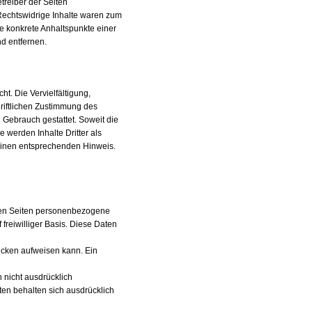
etreiber der Seiten
 Rechtswidrige Inhalte waren zum
ne konkrete Anhaltspunkte einer
d entfernen.
t. Die Vervielfältigung,
riftlichen Zustimmung des
n Gebrauch gestattet. Soweit die
e werden Inhalte Dritter als
 einen entsprechenden Hinweis.
ren Seiten personenbezogene
freiwilliger Basis. Diese Daten
lücken aufweisen kann. Ein
 nicht ausdrücklich
ten behalten sich ausdrücklich